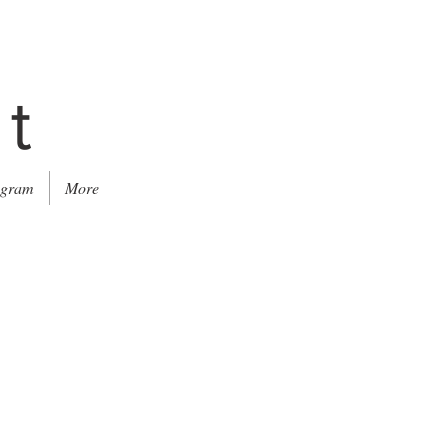
rt
agram
More